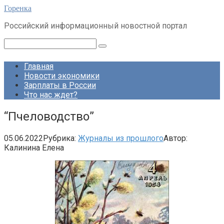
Перейти
Горенка
к
Российский информационный новостной портал
контенту
Поиск:
Главная
Новости экономики
Зарплаты в России
Что нас ждет?
“Пчеловодство”
05.06.2022
Рубрика:
Журналы из прошлого
Автор:
Калинина Елена