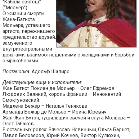
“Кабала святош”
(“Мольер”).
О жизни и смерти
Жана-Батиста
Мольера, уставшего
артиста, пережившего
предательство друзей,
замученного
внутритеатральными
дрязгами, взаимоотношениями с женщинами и борьбой
с мракобесами.
Постановка:
Адольф Шапиро.
Действующие лица и исполнители:
Жан Батист Поклен де Мольер – Олег Ефремов
Людовик Великий, король Франции – Иннокентий
Смоктуновский
Мадлена Бежар – Наталья Тенякова
Арманда Бежар де Мольер – Ирина Юревич
Жан-Жак Бутон, тушильщик свечей и слуга Мольера –
Олег Табаков.
В остальных ролях: Вячеслав Невинный, Ольга Барнет,
Павел Белозеров, Юрий Кочнев, Виктор Кулюхин,