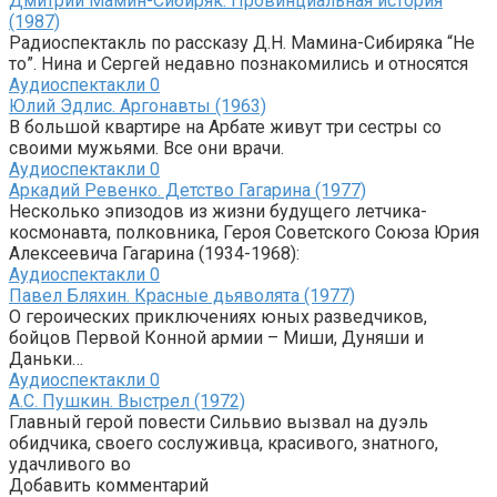
Дмитрий Мамин-Сибиряк. Провинциальная история
(1987)
Радиоспектакль по рассказу Д.Н. Мамина-Сибиряка “Не
то”. Нина и Сергей недавно познакомились и относятся
Аудиоспектакли
0
Юлий Эдлис. Аргонавты (1963)
В большой квартире на Арбате живут три сестры со
своими мужьями. Все они врачи.
Аудиоспектакли
0
Аркадий Ревенко. Детство Гагарина (1977)
Несколько эпизодов из жизни будущего летчика-
космонавта, полковника, Героя Советского Союза Юрия
Алексеевича Гагарина (1934-1968):
Аудиоспектакли
0
Павел Бляхин. Красные дьяволята (1977)
О героических приключениях юных разведчиков,
бойцов Первой Конной армии – Миши, Дуняши и
Даньки…
Аудиоспектакли
0
А.С. Пушкин. Выстрел (1972)
Главный герой повести Сильвио вызвал на дуэль
обидчика, своего сослуживца, красивого, знатного,
удачливого во
Добавить комментарий