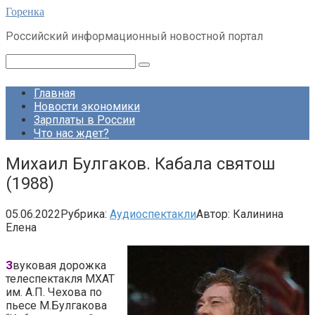
Перейти
Горенка
к
Российский информационный новостной портал
контенту
Поиск:
Главная
Новости экономики
Зарплаты в России
Что нас ждет?
Михаил Булгаков. Кабала святош
(1988)
05.06.2022
Рубрика:
Аудиоспектакли
Автор:
Калинина
Елена
З
вуковая дорожка
телеспектакля МХАТ
им. А.П. Чехова по
пьесе М.Булгакова