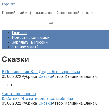
Перейти
Горенка
к
Российский информационный новостной портал
контенту
Поиск:
Главная
Новости экономики
Зарплаты в России
Что нас ждет?
Сказки
В.Пежиньский. Как Дудек был взрослым
05.06.2022
Рубрика:
Сказки
Автор:
Калинина Елена
0
+ + +
Читать полностью
Ю.Сотник. Что натворила волшебница
05.06.2022
Рубрика:
Сказки
Автор:
Калинина Елена
0