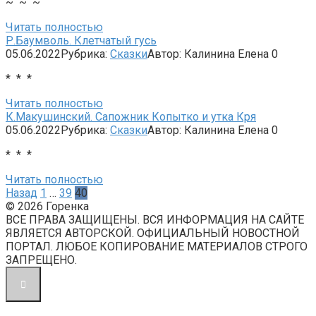
~ ~ ~
Читать полностью
Р.Баумволь. Клетчатый гусь
05.06.2022
Рубрика:
Сказки
Автор:
Калинина Елена
0
* * *
Читать полностью
К.Макушинский. Сапожник Копытко и утка Кря
05.06.2022
Рубрика:
Сказки
Автор:
Калинина Елена
0
* * *
Читать полностью
Пагинация
Назад
1
…
39
40
записей
© 2026 Горенка
ВСЕ ПРАВА ЗАЩИЩЕНЫ. ВСЯ ИНФОРМАЦИЯ НА САЙТЕ
ЯВЛЯЕТСЯ АВТОРСКОЙ. ОФИЦИАЛЬНЫЙ НОВОСТНОЙ
ПОРТАЛ. ЛЮБОЕ КОПИРОВАНИЕ МАТЕРИАЛОВ СТРОГО
ЗАПРЕЩЕНО.