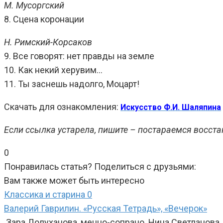
М. Мусоргский
8. Сцена коронации
Н. Римский-Корсаков
9. Все говорят: нет правды на земле
10. Как некий херувим…
11. Ты заснешь надолго, Моцарт!
Скачать для ознакомления:
Искусство Ф.И. Шаляпина
Если ссылка устарела, пишите – постараемся восста
0
Понравилась статья? Поделиться с друзьями:
Вам также может быть интересно
Классика и старина
0
Валерий Гаврилин. «Русская Тетрадь», «Вечерок»
Зара Долуханова, меццо-сопрано. Нина Светланова, ф