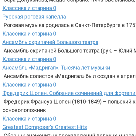
Классика и старина
0
Русская роговая капелла
Роговая музыка родилась в Санкт-Петербурге в 175
Классика и старина
0
Ансамбль скрипачей Большого театра
Ансамбль скрипачей Большого театра (рук. – Юлий
Классика и старина
0
Ансамбль «Мадригал». Тысяча лет музыки
Ансамбль солистов «Мадригал» был создан в апреле
Классика и старина
0
Фредерик Шопен. Собрание сочинений для фортепиа
Фредерик Франсуа Шопен (1810-1849) – польский ко
основоположник
Классика и старина
0
Greatest Composer’s Greatest Hits
Сборник знаменитых произведений великих мировы