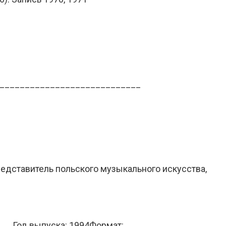
_______________________________
едставитель польского музыкального искусства,
_ Год выпуска: 1994Формат: