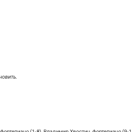
новить.
ортепиано (1-8). Владимир Хвостин, фортепиано (9-16