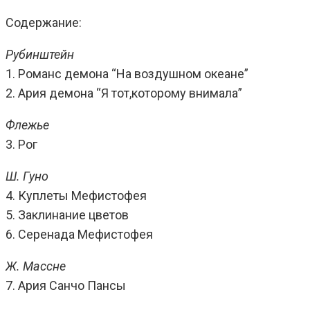
Содержание:
Рубинштейн
1. Романс демона “На воздушном океане”
2. Ария демона “Я тот,которому внимала”
Флежье
3. Рог
Ш. Гуно
4. Куплеты Мефистофея
5. Заклинание цветов
6. Серенада Мефистофея
Ж. Массне
7. Ария Санчо Пансы