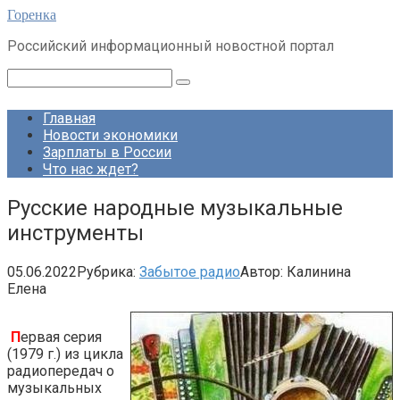
Перейти
Горенка
к
Российский информационный новостной портал
контенту
Поиск:
Главная
Новости экономики
Зарплаты в России
Что нас ждет?
Русские народные музыкальные
инструменты
05.06.2022
Рубрика:
Забытое радио
Автор:
Калинина
Елена
П
ервая серия
(1979 г.) из цикла
радиопередач о
музыкальных