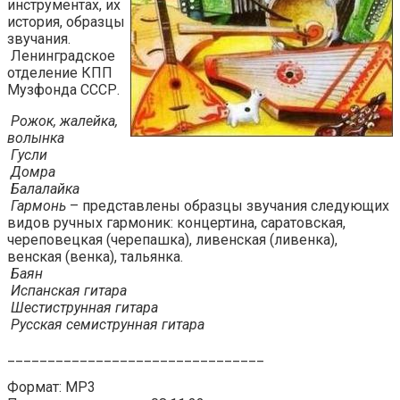
инструментах, их
история, образцы
звучания.
Ленинградское
отделение КПП
Музфонда СССР.
Рожок, жалейка,
волынка
Гусли
Домра
Балалайка
Гармонь
– представлены образцы звучания следующих
видов ручных гармоник: концертина, саратовская,
череповецкая (черепашка), ливенская (ливенка),
венская (венка), тальянка.
Баян
Испанская гитара
Шестиструнная гитара
Русская семиструнная гитара
________________________________
Формат: MP3