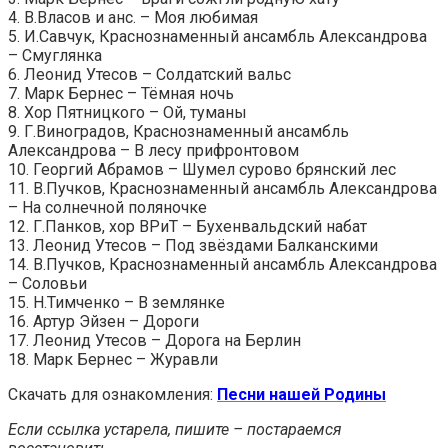
4. В.Власов и анс. – Моя любимая
5. И.Савчук, Краснознаменный ансамбль Александрова
– Смуглянка
6. Леонид Утесов – Солдатский вальс
7. Марк Бернес – Тёмная ночь
8. Хор Пятницкого – Ой, туманы
9. Г.Виноградов, Краснознаменный ансамбль
Александрова – В лесу прифронтовом
10. Георгий Абрамов – Шумел сурово брянский лес
11. В.Пучков, Краснознаменный ансамбль Александрова
– На солнечной поляночке
12. Г.Панков, хор ВРиТ – Бухенвальдский набат
13. Леонид Утесов – Под звёздами Балканскими
14. В.Пучков, Краснознаменный ансамбль Александрова
– Соловьи
15. Н.Тимченко – В землянке
16. Артур Эйзен – Дороги
17. Леонид Утесов – Дорога на Берлин
18. Марк Бернес – Журавли
Скачать для ознакомления:
Песни нашей Родины
Если ссылка устарела, пишите – постараемся