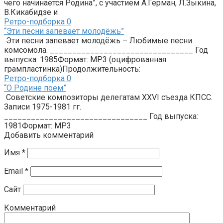
чего начинается Родина”, с участием А.Герман, Л.Зыкина,
В.Кикабидзе и
Ретро-подборка
0
“Эти песни запевает молодёжь”
Эти песни запевает молодёжь – Любимые песни
комсомола. ________________________________ Год
выпуска: 1985Формат: MP3 (оцифрованная
грампластинка)Продолжительность:
Ретро-подборка
0
“О Родине поём”
Советские композиторы делегатам ХХVI съезда КПСС.
Записи 1975-1981 гг.
________________________________ Год выпуска:
1981Формат: MP3
Добавить комментарий
Имя
*
Email
*
Сайт
Комментарий