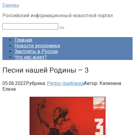
Перейти
Горенка
к
Российский информационный новостной портал
контенту
Поиск:
Главная
Новости экономики
Зарплаты в России
Что нас ждет?
Песни нашей Родины – 3
05.06.2022
Рубрика:
Ретро-подборка
Автор:
Калинина
Елена