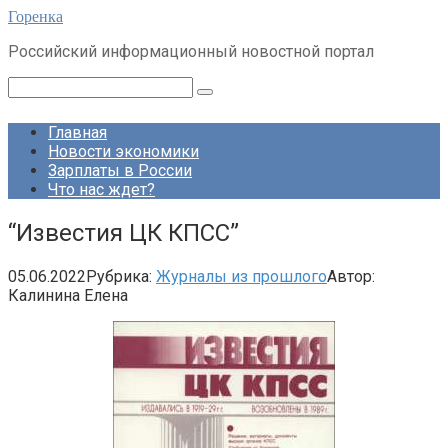
Перейти
Горенка
к
Российский информационный новостной портал
контенту
Поиск:
Главная
Новости экономики
Зарплаты в России
Что нас ждет?
“Известия ЦК КПСС”
05.06.2022
Рубрика:
Журналы из прошлого
Автор:
Калинина Елена