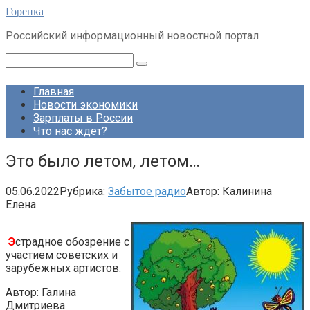
Перейти
Горенка
к
Российский информационный новостной портал
контенту
Поиск:
Главная
Новости экономики
Зарплаты в России
Что нас ждет?
Это было летом, летом…
05.06.2022
Рубрика:
Забытое радио
Автор:
Калинина
Елена
Э
страдное обозрение с
участием советских и
зарубежных артистов.
Автор: Галина
Дмитриева.