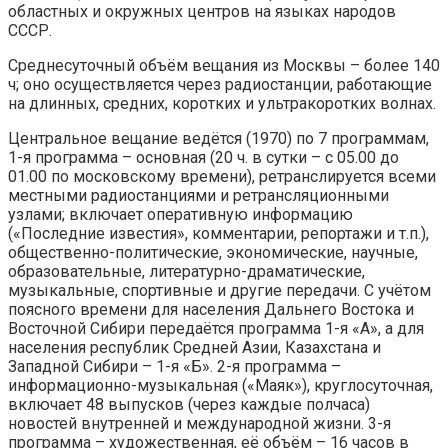
областных и окружных центров на языках народов
СССР.
Среднесуточный объём вещания из Москвы – более 140
ч; оно осуществляется через радиостанции, работающие
на длинных, средних, коротких и ультракоротких волнах.
Центральное вещание ведётся (1970) по 7 программам,
1-я программа – основная (20 ч. в сутки – с 05.00 до
01.00 по московскому времени), ретранслируется всеми
местными радиостанциями и ретрансляционными
узлами; включает оперативную информацию
(«Последние известия», комментарии, репортажи и т.п.),
общественно-политические, экономические, научные,
образовательные, литературно-драматические,
музыкальные, спортивные и другие передачи. С учётом
поясного времени для населения Дальнего Востока и
Восточной Сибири передаётся программа 1-я «А», а для
населения республик Средней Азии, Казахстана и
Западной Сибири – 1-я «Б». 2-я программа –
информационно-музыкальная («Маяк»), круглосуточная,
включает 48 выпусков (через каждые полчаса)
новостей внутренней и международной жизни. 3-я
программа – художественная, её объём – 16 часов в