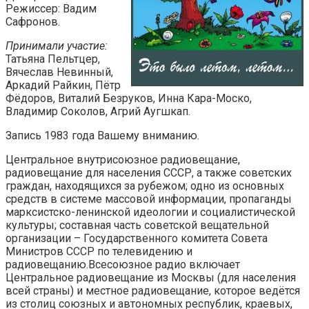
Режиссер: Вадим
Сафронов.
Принимали участие:
Татьяна Пельтцер,
Вячеслав Невинный,
Аркадий Райкин, Пётр
Фёдоров, Виталий Безруков, Инна Кара-Моско,
Владимир Соколов, Агрий Аугшкап.
Запись 1983 года Вашему вниманию.
Центральное внутрисоюзное радиовещание,
радиовещание для населения СССР, а также советских
граждан, находящихся за рубежом; одно из основных
средств в системе массовой информации, пропаганды
марксистско-ленинской идеологии и социалистической
культуры; составная часть советской вещательной
организации – Государственного комитета Совета
Министров СССР по телевидению и
радиовещанию.Всесоюзное радио включает
Центральное радиовещание из Москвы (для населения
всей страны) и местное радиовещание, которое ведётся
из столиц союзных и автономных республик, краевых,