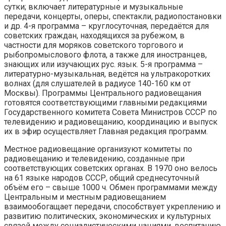
сутки; включает литературные и музыкальные
передачи, концерты, оперы, спектакли, радиопостановки
и др. 4-я программа – круглосуточная, передаётся для
советских граждан, находящихся за рубежом, в
частности для моряков советского торгового и
рыбопромыслового флота, а также для иностранцев,
знающих или изучающих рус. язык. 5-я программа –
литературно-музыкальная, ведётся на ультракоротких
волнах (для слушателей в радиусе 140-160 км от
Москвы). Программы Центрального радиовещания
готовятся соответствующими главными редакциями
Государственного комитета Совета Министров СССР по
телевидению и радиовещанию, координацию и выпуск
их в эфир осуществляет Главная редакция программ.
Местное радиовещание организуют комитеты по
радиовещанию и телевидению, созданные при
соответствующих советских органах. В 1970 оно велось
на 61 языке народов СССР, общий среднесуточный
объём его – свыше 1000 ч. Обмен программами между
Центральным и местным радиовещанием
взаимообогащает передачи, способствует укреплению и
развитию политических, экономических и культурных
связей между социалистическими нациями, воспитанию