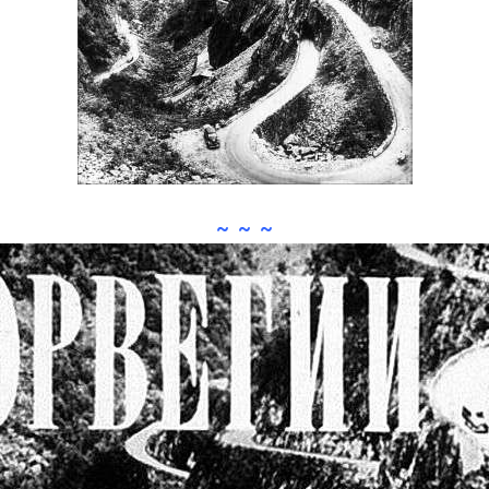
~ ~ ~