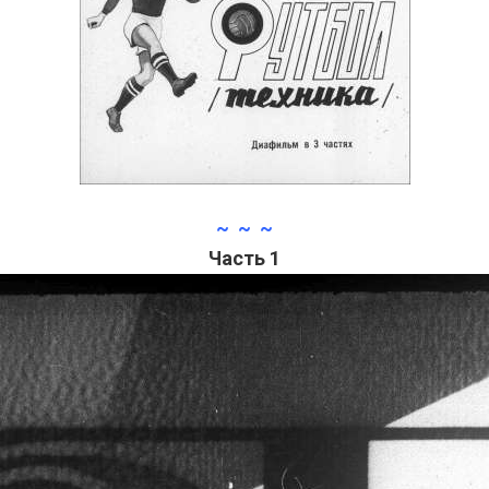
~ ~ ~
Часть 1