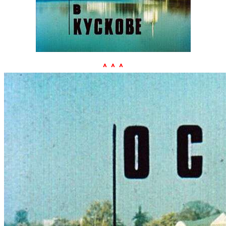
^ ^ ^