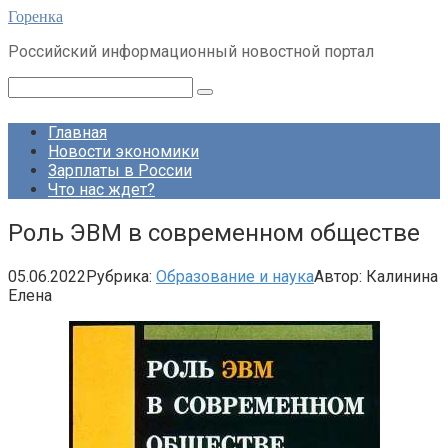
Перейти
Горенка
к
Российский информационный новостной портал
контенту
Поиск:
Главная
Новости экономики
Зарплаты в России
Что нас ждет?
Роль ЭВМ в современном обществе
05.06.2022
Рубрика:
Образование и наука
Автор:
Калинина
Елена