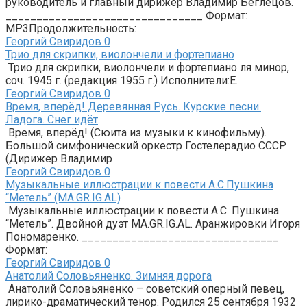
руководитель и главный дирижер Владимир Беглецов.
________________________________ Формат:
MP3Продолжительность:
Георгий Свиридов
0
Трио для скрипки, виолончели и фортепиано
Трио для скрипки, виолончели и фортепиано ля минор,
соч. 1945 г. (редакция 1955 г.) Исполнители:Е.
Георгий Свиридов
0
Время, вперёд! Деревянная Русь. Курские песни.
Ладога. Снег идёт
Время, вперёд! (Сюита из музыки к кинофильму).
Большой симфонический оркестр Гостелерадио СССР
(Дирижер Владимир
Георгий Свиридов
0
Музыкальные иллюстрации к повести А.С.Пушкина
“Метель” (MA.GR.IG.AL)
Музыкальные иллюстрации к повести А.С. Пушкина
“Метель”. Двойной дуэт MA.GR.IG.AL. Аранжировки Игоря
Пономаренко. ________________________________
Формат:
Георгий Свиридов
0
Анатолий Соловьяненко. Зимняя дорога
Анатолий Соловьяненко – советский оперный певец,
лирико-драматический тенор. Родился 25 сентября 1932