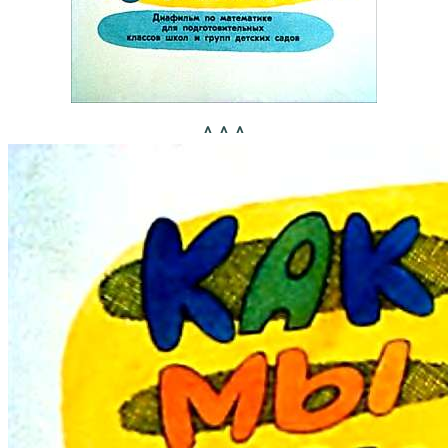
^ ^ ^