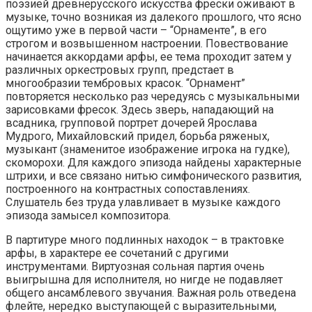
поэзией древнерусского искусства фрески оживают в
музыке, точно возникая из далекого прошлого, что ясно
ощутимо уже в первой части – “Орнаменте”, в его
строгом и возвышенном настроении. Повествование
начинается аккордами арфы, ее тема проходит затем у
различных оркестровых групп, предстает в
многообразии тембровых красок. “Орнамент”
повторяется несколько раз чередуясь с музыкальными
зарисовками фресок. Здесь зверь, нападающий на
всадника, групповой портрет дочерей Ярослава
Мудрого, Михайловский придел, борьба ряженых,
музыкант (знаменитое изображение игрока на гудке),
скоморохи. Для каждого эпизода найдены характерные
штрихи, и все связано нитью симфонического развития,
построенного на контрастных сопоставлениях.
Слушатель без труда улавливает в музыке каждого
эпизода замысел композитора.
В партитуре много подлинных находок – в трактовке
арфы, в характере ее сочетаний с другими
инструментами. Виртуозная сольная партия очень
выигрышна для исполнителя, но нигде не подавляет
общего ансамблевого звучания. Важная роль отведена
флейте, нередко выступающей с выразительными,