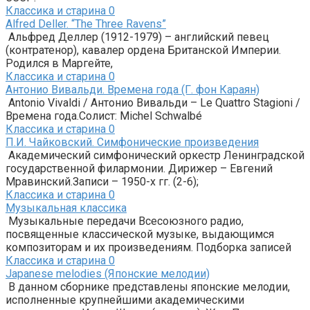
Классика и старина
0
Alfred Deller. “The Three Ravens”
Альфред Деллер (1912-1979) – английский певец
(контратенор), кавалер ордена Британской Империи.
Родился в Маргейте,
Классика и старина
0
Антонио Вивальди. Времена года (Г. фон Караян)
Antonio Vivaldi / Антонио Вивальди – Le Quattro Stagioni /
Времена года.Солист: Michel Schwalbé
Классика и старина
0
П.И. Чайковский. Симфонические произведения
Академический симфонический оркестр Ленинградской
государственной филармонии. Дирижер – Евгений
Мравинский.Записи – 1950-х гг. (2-6);
Классика и старина
0
Музыкальная классика
Музыкальные передачи Всесоюзного радио,
посвященные классической музыке, выдающимся
композиторам и их произведениям. Подборка записей
Классика и старина
0
Japanese melodies (Японские мелодии)
В данном сборнике представлены японские мелодии,
исполненные крупнейшими академическими