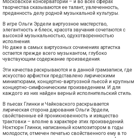
Московской консерватории – и во всех сферах
творчества сказываются ее талант, увлеченность,
преданность делу родной музыкальной культуры.
В игре Ольги Эрдели виртуозное мастерство,
элегантность и блеск, красота звучания сочетаются с
высокой музыкальностью, одухотворенностью
исполнения.
Но даже в самых виртуозных сочинениях артистка
остается прежде всего музыкантом, глубоко
чувствующим содержание произведения.
Эти качества раскрываются и в данной грамзаписи, где
искусство арфистки представлено лирическими
миниатюрами, концертно-виртуозной пьесой и крупным
концертно-симфоническим произведением. И для
каждого из них найден верный исполнительский стиль.
В пьесах Глинки и Чайковского раскрывается
лирическая сторона дарования Ольги Эрдели,
свойственные ей проникновенность и изящество
трактовки – вполне в характере этих произведений.
Ноктюрн Глинки, написанный композитором в годы
молодости, отмечен печатью свойственного ему в то