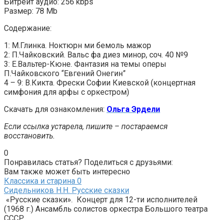
Битрейт аудио: 256 kbps
Размер: 78 Mb
Содержание:
1: М.Глинка. Ноктюрн ми бемоль мажор
2: П.Чайковский. Вальс фа диез минор, соч. 40 №9
3: Е.Вальтер-Кюне. Фантазия на темы оперы
П.Чайковского “Евгений Онегин”
4 – 9: В.Кикта. Фрески Софии Киевской (концертная
симфония для арфы с оркестром)
Скачать для ознакомления:
Ольга Эрдели
Если ссылка устарела, пишите – постараемся
восстановить.
0
Понравилась статья? Поделиться с друзьями:
Вам также может быть интересно
Классика и старина
0
Сидельников Н.Н. Русские сказки
«Русские сказки». Концерт для 12-ти исполнителей
(1968 г.) Ансамбль солистов оркестра Большого театра
СССР.