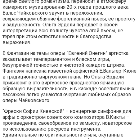
время светлого романтизма, переносит в атмосферу
камерного музицирования 20-х годов прошлого века.
Вальс Чайковского звучит в переложении,
сохраняющем обаяние фортепианной пьесы, ее простоту
и задушевность. Ольга Эрдели передает в своей
интерпретации всю полноту чувства этой пьесы, не
теряя при этом естественности и благородства
выражения.
В Фантазии на темы оперы “Евгений Онегин” артистка
захватывает темпераментом и блеском игры,
безупречной точностью и чистотой каждого штриха.
Фантазия написана известной арфисткой Е.Вальтер-Кюне
в традиционно-виртуозном плане. Но Ольга Эрдели
привносит в это виртуозное празднество ярчайшую
образную выразительность, и в каскаде ослепительных
пассажей легко узнаются очертания любимых образов
оперы Чайковского.
“Фрески Софии Киевской” – концертная симфония для
арфы с оркестром советского композитора В.Кикты –
произведение, своеобразное по замыслу, новаторское
по использованию ресурсов инструмента.
Удивительные по оригинальности стиля, окутанные