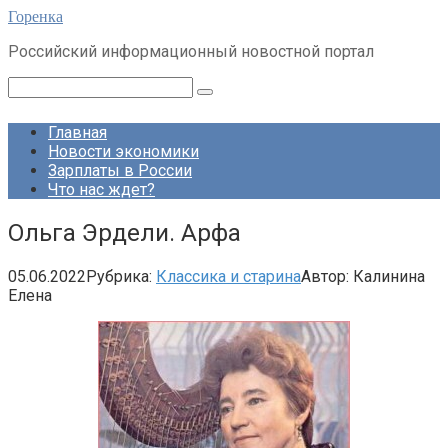
Перейти
Горенка
к
Российский информационный новостной портал
контенту
Поиск:
Главная
Новости экономики
Зарплаты в России
Что нас ждет?
Ольга Эрдели. Арфа
05.06.2022
Рубрика:
Классика и старина
Автор:
Калинина
Елена