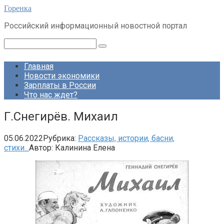
Перейти
Горенка
к
Российский информационный новостной портал
контенту
Поиск:
Главная
Новости экономики
Зарплаты в России
Что нас ждет?
Г.Снегирёв. Михаил
05.06.2022
Рубрика:
Рассказы, истории, басни,
стихи...
Автор:
Калинина Елена