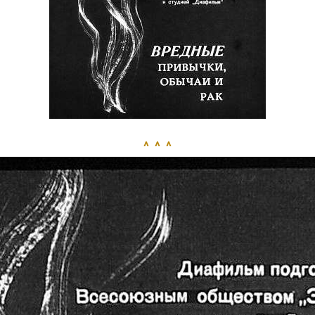
^ ^ ^