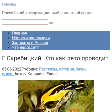
Перейти
Горенка
к
Российский информационный новостной портал
контенту
Поиск:
Главная
Новости экономики
Зарплаты в России
Что нас ждет?
Г.Скребицкий. Кто как лето проводит
05.06.2022
Рубрика:
Рассказы, истории, басни,
стихи...
Автор:
Калинина Елена