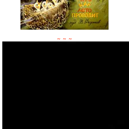
~ ~ ~