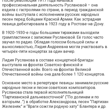
После революции 1917 года началась
профессиональная деятельность Руслановой – она
ездила с гастролями по стране, в период гражданской
войны выступала с исполнением русских народных
песен перед бойцами Красной Армии. Как эстрадная
певица дебютировала в 1923 году в Ростове-на-Дону.
В 1920-1930-е годы большими тиражами выходили
грампластинки с записями Руслановой. Её голос часто
звучал по радио. Обладая голосом большой силы и
выносливостью, Лидия Андреевна могла участвовать в
четырёх-пяти концертах за один вечер.
Лидия Русланова в составе концертной бригады
выступала на фронтах Советско-финской и
Отечественной войн. Всего на фронтах Великой
Отечественной войны она дала более 1 120 концертов.
Основное место в репертуаре певицы занимали русские
народные песни и песни советских композиторов.
Русланова стала первой исполнительницей
“Партизанской дальневосточной” (“По долинам и по
взгорьям…”) в обработке Александрова, песен “Партизан
Железняк” и “Враги сожгли родную хату” Блантера и др.