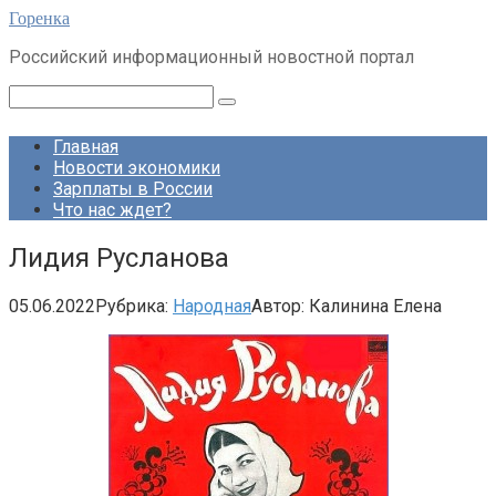
Перейти
Горенка
к
Российский информационный новостной портал
контенту
Поиск:
Главная
Новости экономики
Зарплаты в России
Что нас ждет?
Лидия Русланова
05.06.2022
Рубрика:
Народная
Автор:
Калинина Елена