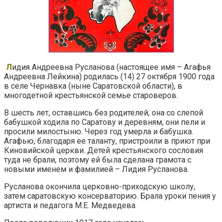
Л
идия Андреевна Русланова (настоящее имя – Агафья
Андреевна Лейкина) родилась (14) 27 октября 1900 года
в селе Чернавка (ныне Саратовской области), в
многодетной крестьянской семье староверов.
В шесть лет, оставшись без родителей, она со слепой
бабушкой ходила по Саратову и деревням, они пели и
просили милостыню. Через год умерла и бабушка.
Агафью, благодаря ее таланту, пристроили в приют при
Киновийской церкви. Детей крестьянского сословия
туда не брали, поэтому ей была сделана грамота с
новыми именем и фамилией – Лидия Русланова.
Русланова окончила церковно-приходскую школу,
затем саратовскую консерваторию. Брала уроки пения у
артиста и педагога М.Е. Медведева.