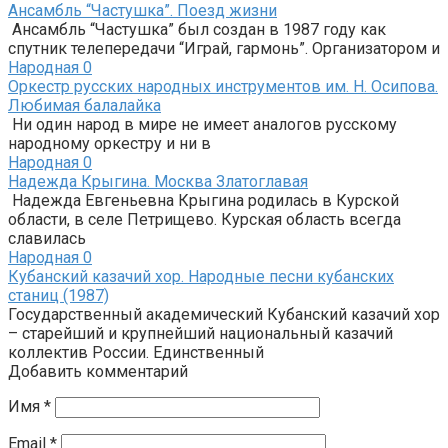
Ансамбль “Частушка”. Поезд жизни
Ансамбль “Частушка” был создан в 1987 году как
спутник телепередачи “Играй, гармонь”. Организатором и
Народная
0
Оркестр русских народных инструментов им. Н. Осипова.
Любимая балалайка
Ни один народ в мире не имеет аналогов русскому
народному оркестру и ни в
Народная
0
Надежда Крыгина. Москва Златоглавая
Надежда Евгеньевна Крыгина родилась в Курской
области, в селе Петрищево. Курская область всегда
славилась
Народная
0
Кубанский казачий хор. Народные песни кубанских
станиц (1987)
Государственный академический Кубанский казачий хор
– старейший и крупнейший национальный казачий
коллектив России. Единственный
Добавить комментарий
Имя
*
Email
*