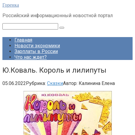
Перейти
Горенка
к
Российский информационный новостной портал
контенту
Поиск:
Главная
Новости экономики
Зарплаты в России
Что нас ждет?
Ю.Коваль. Король и лилипуты
05.06.2022
Рубрика:
Сказки
Автор:
Калинина Елена