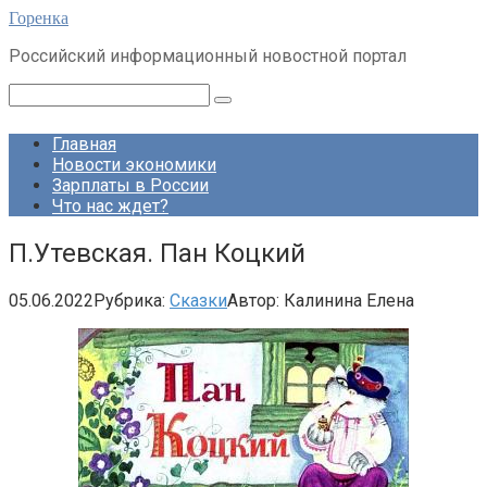
Перейти
Горенка
к
Российский информационный новостной портал
контенту
Поиск:
Главная
Новости экономики
Зарплаты в России
Что нас ждет?
П.Утевская. Пан Коцкий
05.06.2022
Рубрика:
Сказки
Автор:
Калинина Елена