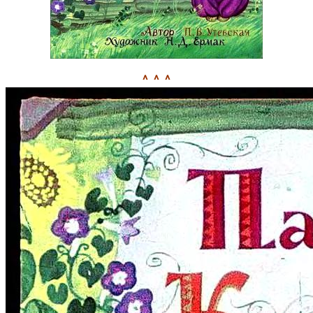
^ ^ ^