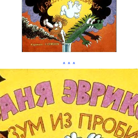
^ ^ ^