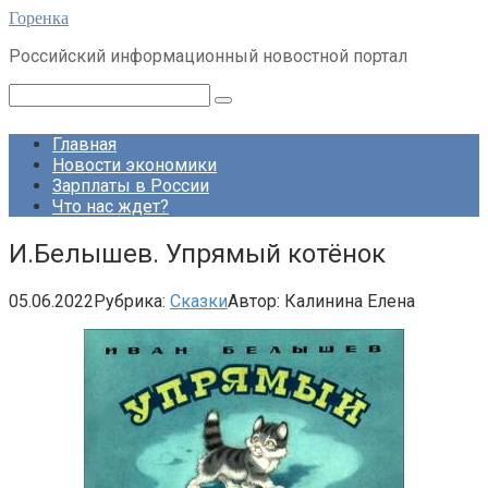
Перейти
Горенка
к
Российский информационный новостной портал
контенту
Поиск:
Главная
Новости экономики
Зарплаты в России
Что нас ждет?
И.Белышев. Упрямый котёнок
05.06.2022
Рубрика:
Сказки
Автор:
Калинина Елена