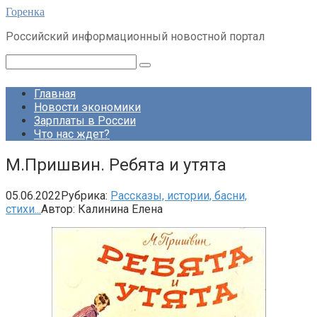
Перейти
Горенка
к
Российский информационный новостной портал
контенту
Поиск:
Главная
Новости экономики
Зарплаты в России
Что нас ждет?
М.Пришвин. Ребята и утята
05.06.2022
Рубрика:
Рассказы, истории, басни,
стихи...
Автор:
Калинина Елена