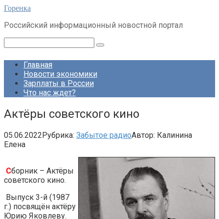
Перейти
Горенка
к
Российский информационный новостной портал
контенту
Поиск:
Главная
Новости экономики
Зарплаты в России
Что нас ждет?
Актёры советского кино
05.06.2022
Рубрика:
Забытое радио
Автор:
Калинина
Елена
С
борник – Актёры
советского кино.
Выпуск 3-й (1987
г.) посвящён актёру
Юрию Яковлеву.