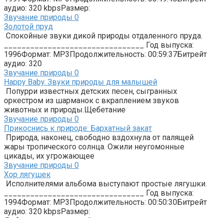
аудио: 320 kbpsРазмер:
Звучание природы
0
Золотой пруд
Спокойные звуки дикой природы отдаленного пруда.
________________________________ Год выпуска:
1996Формат: MP3Продолжительность: 00:59:37Битрейт
аудио: 320
Звучание природы
0
Happy Baby. Звуки природы для малышей
Попурри известных детских песен, сыгранных
оркестром из шарманок с вкраплением звуков
животных и природы.Щебетание
Звучание природы
0
Прикоснись к природе: Бархатный закат
Природа, наконец, свободно вздохнула от палящей
жары тропического солнца. Ожили неугомонные
цикады, их угрожающее
Звучание природы
0
Хор лягушек
Исполнителями альбома выступают простые лягушки.
________________________________ Год выпуска:
1994Формат: MP3Продолжительность: 00:50:30Битрейт
аудио: 320 kbpsРазмер: