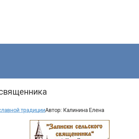
 священника
славной традиции
Автор:
Калинина Елена