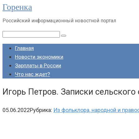
Горенка
Перейти
к
Российский информационный новостной портал
контенту
Поиск:
Главная
Новости экономики
Зарплаты в России
Что нас ждет?
Игорь Петров. Записки сельского
05.06.2022
Рубрика:
Из фольклора, народной и право