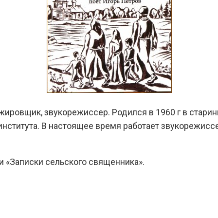
нжировщик, звукорежиссер. Родился в 1960 г в стар
нститута. В настоящее время работает звукорежисс
 и «Записки сельского священника».