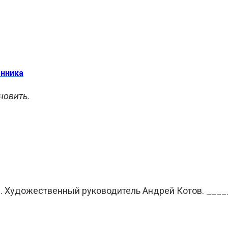
енника
новить.
. Художественный руководитель Андрей Котов. ___