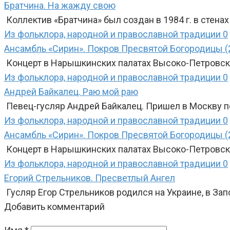
Братчина. На жажду свою
Коллектив «Братчина» был создан в 1984 г. в стена
Из фольклора, народной и православной традиции
0
Ансамбль «Сирин». Покров Пресвятой Богородицы (
Концерт в Нарышкинских палатах Высоко-Петровско
Из фольклора, народной и православной традиции
0
Андрей Байкалец. Раю мой раю
Певец-гусляр Андрей Байкалец. Пришел в Москву п
Из фольклора, народной и православной традиции
0
Ансамбль «Сирин». Покров Пресвятой Богородицы (
Концерт в Нарышкинских палатах Высоко-Петровско
Из фольклора, народной и православной традиции
0
Егорий Стрельников. Пресветлый Ангел
Гусляр Егор Стрельников родился на Украине, в За
Добавить комментарий