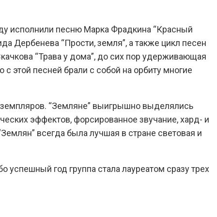
году исполнили песню Марка Фрадкина “Красный
да Дербенева “Прости, земля”, а также цикл песен
Скачкова “Трава у дома”, до сих пор удерживающая
 с этой песней брали с собой на орбиту многие
экземпляров. “Земляне” выигрышно выделялись
ических эффектов, форсированное звучание, хард- и
“Землян” всегда была лучшая в стране световая и
обо успешный год группа стала лауреатом сразу трех