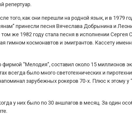
й репертуар.
ле того, как они перешли на родной язык, и в 1979 
лянам” принесли песня Вячеслава Добрынина и Леони
в том же 1982 году стала песня в исполнении Сергея 
ая гимном космонавтов и эмигрантов. Кассету именно
о фирмой “Мелодия”, составил около 15 миллионов 
тах всегда было много светотехнических и пиротехн
апоминал зарубежных рокеров 70-х. Плюс к этому у 
огда у них было по 30 аншлагов в месяц. За один ос
те.