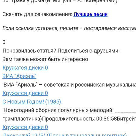
10. Трава у дома (В. Мигуля – А. Поперечный)
Скачать для ознакомления:
Лучшие песни
Если ссылка устарела, пишите – постараемся восста
0
Понравилась статья? Поделиться с друзьями:
Вам также может быть интересно
Кружатся диски
0
ВИА “Ариэль”
ВИА “Ариэль” – советская и российская музыкальна
Кружатся диски
0
С Новым Годом! (1985)
Новогодний сборник популярных мелодий. _______
грампластинка)Продолжительность: 00:36:58Битрейт
Кружатся диски
0
Дискоклуб 12 (Б) (Песни в танцевальных ритмах)