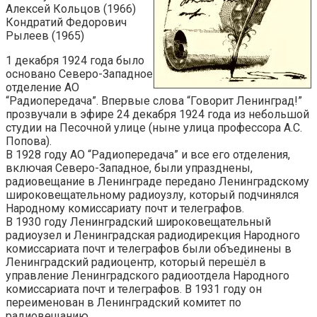
Алексей Кольцов (1966)
Кондратий Федорович
Рылеев (1965)
1 декабря 1924 года было
основано Северо-Западное
отделение АО
“Радиопередача”. Впервые слова “Говорит Ленинград!”
прозвучали в эфире 24 декабря 1924 года из небольшой
студии на Песочной улице (ныне улица профессора А.С.
Попова).
В 1928 году АО “Радиопередача” и все его отделения,
включая Северо-Западное, были упразднены,
радиовещание в Ленинграде передано Ленинградскому
широковещательному радиоузлу, который подчинялся
Народному комиссариату почт и телеграфов.
В 1930 году Ленинградский широковещательный
радиоузел и Ленинградская радиодирекция Народного
комиссариата почт и телеграфов были объединены в
Ленинградский радиоцентр, который перешёл в
управление Ленинградского радиоотдела Народного
комиссариата почт и телеграфов. В 1931 году он
переименован в Ленинградский комитет по
радиовещанию.