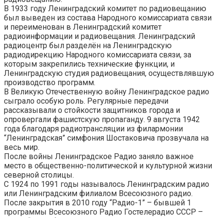
В 1933 году Ленинградский комитет по радиовещанию
был выведен из состава Народного комиссариата связи
и переименован в Ленинградский комитет
радиоинформации и радиовещания. Ленинградский
радиоцентр был разделён на Ленинградскую
радиодирекцию Народного комиссариата связи, за
которым закрепились технические функции, и
Ленинградскую студия радиовещания, осуществлявшую
производство программ.
В Великую Отечественную войну Ленинградское радио
сыграло особую роль. Регулярные передачи
рассказывали о стойкости защитников города и
опровергали фашистскую пропаганду. 9 августа 1942
года благодаря радиотрансляции из филармонии
“Ленинградская” симфония Шостаковича прозвучала на
весь мир.
После войны Ленинградское Радио заняло важное
место в общественно-политической и культурной жизни
северной столицы.
С 1924 по 1991 годы называлось Ленинградским радио
или Ленинградским филиалом Всесоюзного радио.
После закрытия в 2010 году “Радио-1” – бывшей 1
программы Всесоюзного Радио Гостелерадио СССР –