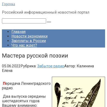
Перейти
Горенка
к
Российский информационный новостной портал
контенту
Поиск:
Главная
Новости экономики
Зарплаты в России
Что нас ждет?
Мастера русской поэзии
05.06.2022
Рубрика:
Забытое радио
Автор:
Калинина
Елена
П
ередача Ленинградского
радио.
Два выпуска середины
шестидесятых годов
Вашему вниманию: