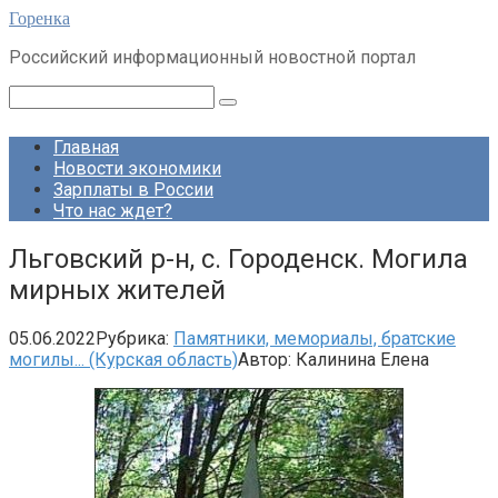
Перейти
Горенка
к
Российский информационный новостной портал
контенту
Поиск:
Главная
Новости экономики
Зарплаты в России
Что нас ждет?
Льговский р-н, с. Городенск. Могила
мирных жителей
05.06.2022
Рубрика:
Памятники, мемориалы, братские
могилы... (Курская область)
Автор:
Калинина Елена