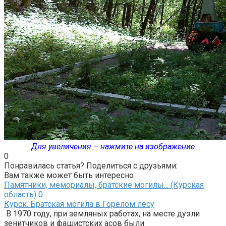
Для увеличения – нажмите на изображение
0
Понравилась статья? Поделиться с друзьями:
Вам также может быть интересно
Памятники, мемориалы, братские могилы... (Курская
область)
0
Курск. Братская могила в Горелом лесу
В 1970 году, при земляных работах, на месте дуэли
зенитчиков и фашистских асов были