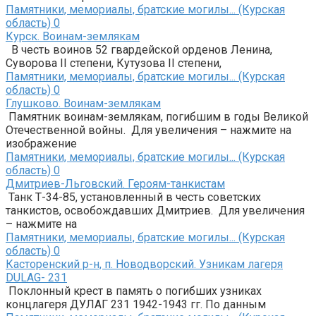
Памятники, мемориалы, братские могилы... (Курская
область)
0
Курск. Воинам-землякам
В честь воинов 52 гвардейской орденов Ленина,
Суворова II степени, Кутузова II степени,
Памятники, мемориалы, братские могилы... (Курская
область)
0
Глушково. Воинам-землякам
Памятник воинам-землякам, погибшим в годы Великой
Отечественной войны. Для увеличения – нажмите на
изображение
Памятники, мемориалы, братские могилы... (Курская
область)
0
Дмитриев-Льговский. Героям-танкистам
Танк Т-34-85, установленный в честь советских
танкистов, освобождавших Дмитриев. Для увеличения
– нажмите на
Памятники, мемориалы, братские могилы... (Курская
область)
0
Касторенский р-н, п. Новодворский. Узникам лагеря
DULAG- 231
Поклонный крест в память о погибших узниках
концлагеря ДУЛАГ 231 1942-1943 гг. По данным