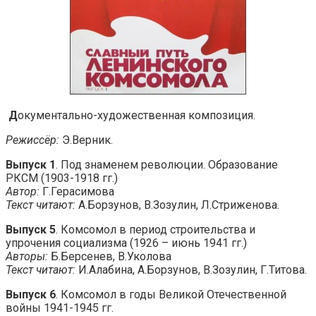
Д
окументально-художественная композиция.
Режиссёр:
Э.Верник.
Выпуск 1
. Под знаменем революции. Образование
РКСМ (1903-1918 гг.)
Автор:
Г.Герасимова
Текст читают:
А.Борзунов, В.Зозулин, Л.Стриженова.
Выпуск 5
. Комсомол в период строительства и
упрочения социализма (1926 – июнь 1941 гг.)
Авторы:
Б.Берсенев, В.Уколова
Текст читают:
И.Алабина, А.Борзунов, В.Зозулин, Г.Титова.
Выпуск 6
. Комсомол в годы Великой Отечественной
войны 1941-1945 гг.