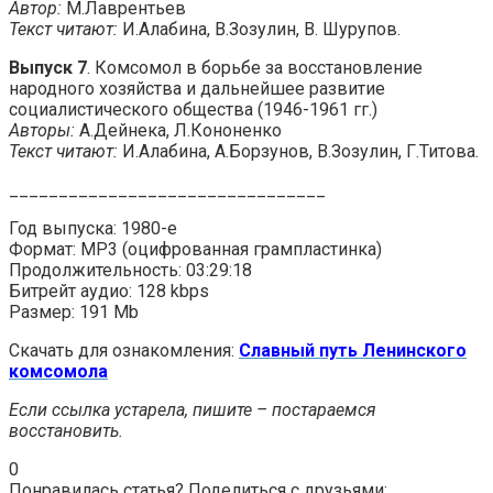
Автор:
М.Лаврентьев
Текст читают:
И.Алабина, В.Зозулин, В. Шурупов.
Выпуск 7
. Комсомол в борьбе за восстановление
народного хозяйства и дальнейшее развитие
социалистического общества (1946-1961 гг.)
Авторы:
А.Дейнека, Л.Кононенко
Текст читают:
И.Алабина, А.Борзунов, В.Зозулин, Г.Титова.
________________________________
Год выпуска: 1980-е
Формат: MP3 (оцифрованная грампластинка)
Продолжительность: 03:29:18
Битрейт аудио: 128 kbps
Размер: 191 Mb
Скачать для ознакомления:
Славный путь Ленинского
комсомола
Если ссылка устарела, пишите – постараемся
восстановить.
0
Понравилась статья? Поделиться с друзьями: