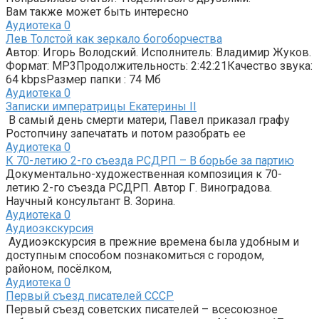
Вам также может быть интересно
Аудиотека
0
Лев Толстой как зеркало богоборчества
Автор: Игорь Володский. Исполнитель: Владимир Жуков.
Формат: MP3Продолжительность: 2:42:21Качество звука:
64 kbpsРазмер папки : 74 Мб
Аудиотека
0
Записки императрицы Екатерины II
В самый день смерти матери, Павел приказал графу
Ростопчину запечатать и потом разобрать ее
Аудиотека
0
К 70-летию 2-го съезда РСДРП – В борьбе за партию
Документально-художественная композиция к 70-
летию 2-го съезда РСДРП. Автор Г. Виноградова.
Научный консультант В. Зорина.
Аудиотека
0
Аудиоэкскурсия
Аудиоэкскурсия в прежние времена была удобным и
доступным способом познакомиться с городом,
районом, посёлком,
Аудиотека
0
Первый съезд писателей СССР
Первый съезд советских писателей – всесоюзное