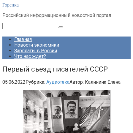
Перейти
Горенка
к
Российский информационный новостной портал
контенту
Поиск:
Главная
Новости экономики
Зарплаты в России
Что нас ждет?
Первый съезд писателей СССР
05.06.2022
Рубрика:
Аудиотека
Автор:
Калинина Елена