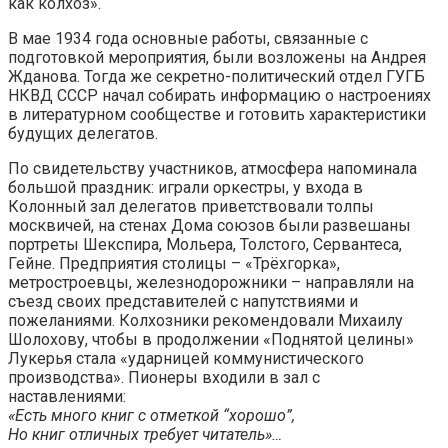
как колхоз».
В мае 1934 года основные работы, связанные с
подготовкой мероприятия, были возложены на Андрея
Жданова. Тогда же секретно-политический отдел ГУГБ
НКВД СССР начал собирать информацию о настроениях
в литературном сообществе и готовить характеристики
будущих делегатов.
По свидетельству участников, атмосфера напоминала
большой праздник: играли оркестры, у входа в
Колонный зал делегатов приветствовали толпы
москвичей, на стенах Дома союзов были развешаны
портреты Шекспира, Мольера, Толстого, Сервантеса,
Гейне. Предприятия столицы – «Трёхгорка»,
метростроевцы, железнодорожники – направляли на
съезд своих представителей с напутствиями и
пожеланиями. Колхозники рекомендовали Михаилу
Шолохову, чтобы в продолжении «Поднятой целины»
Лукерья стала «ударницей коммунистического
производства». Пионеры входили в зал с
наставлениями:
«Есть много книг с отметкой “хорошо”,
Но книг отличных требует читатель»…