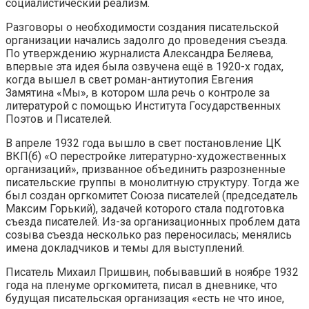
социалистический реализм.
Разговоры о необходимости создания писательской
организации начались задолго до проведения съезда.
По утверждению журналиста Александра Беляева,
впервые эта идея была озвучена ещё в 1920-х годах,
когда вышел в свет роман-антиутопия Евгения
Замятина «Мы», в котором шла речь о контроле за
литературой с помощью Института Государственных
Поэтов и Писателей.
В апреле 1932 года вышло в свет постановление ЦК
ВКП(б) «О перестройке литературно-художественных
организаций», призванное объединить разрозненные
писательские группы в монолитную структуру. Тогда же
был создан оргкомитет Союза писателей (председатель
Максим Горький), задачей которого стала подготовка
съезда писателей. Из-за организационных проблем дата
созыва съезда несколько раз переносилась; менялись
имена докладчиков и темы для выступлений.
Писатель Михаил Пришвин, побывавший в ноябре 1932
года на пленуме оргкомитета, писал в дневнике, что
будущая писательская организация «есть не что иное,