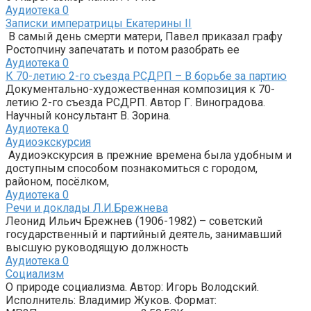
Аудиотека
0
Записки императрицы Екатерины II
В самый день смерти матери, Павел приказал графу
Ростопчину запечатать и потом разобрать ее
Аудиотека
0
К 70-летию 2-го съезда РСДРП – В борьбе за партию
Документально-художественная композиция к 70-
летию 2-го съезда РСДРП. Автор Г. Виноградова.
Научный консультант В. Зорина.
Аудиотека
0
Аудиоэкскурсия
Аудиоэкскурсия в прежние времена была удобным и
доступным способом познакомиться с городом,
районом, посёлком,
Аудиотека
0
Речи и доклады Л.И.Брежнева
Леонид Ильич Брежнев (1906-1982) – советский
государственный и партийный деятель, занимавший
высшую руководящую должность
Аудиотека
0
Социализм
О природе социализма. Автор: Игорь Володский.
Исполнитель: Владимир Жуков. Формат: