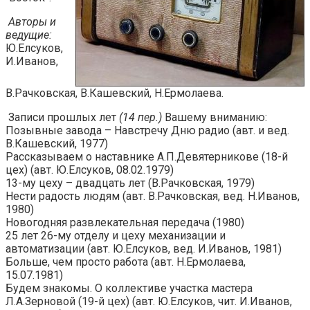
Авторы и
ведущие:
Ю.Елсуков,
И.Иванов,
В.Рачковская, В.Кашевский, Н.Ермолаева.
Записи прошлых лет
(14 пер.)
Вашему вниманию:
Позывные завода – Навстречу Дню радио (авт. и вед.
В.Кашевский, 1977)
Рассказываем о наставнике А.П.Девятерникове (18-й
цех) (авт. Ю.Елсуков, 08.02.1979)
13-му цеху – двадцать лет (В.Рачковская, 1979)
Нести радость людям (авт. В.Рачковская, вед. Н.Иванов,
1980)
Новогодняя развлекательная передача (1980)
25 лет 26-му отделу и цеху механизации и
автоматизации (авт. Ю.Елсуков, вед. И.Иванов, 1981)
Больше, чем просто работа (авт. Н.Ермолаева,
15.07.1981)
Будем знакомы. О коллективе участка мастера
Л.А.Зерновой (19-й цех) (авт. Ю.Елсуков, чит. И.Иванов,