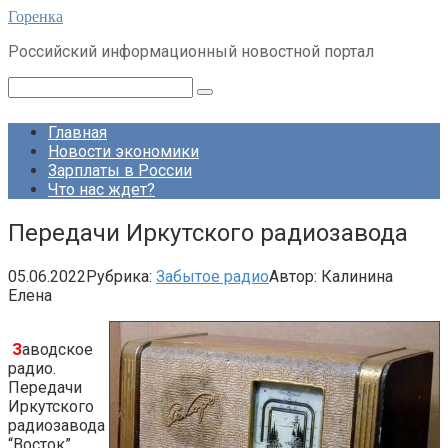
Перейти
Горенка
к
Российский информационный новостной портал
контенту
Поиск:
Главная
Новости экономики
Зарплаты в России
Что нас ждет?
Передачи Иркутского радиозавода
05.06.2022
Рубрика:
Забытое радио
Автор:
Калинина
Елена
З
аводское
радио.
Передачи
Иркутского
радиозавода
“Восток”.