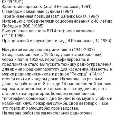
03.09.1981)
Фронтовые привалы (авт. В.Рачковская, 1981)
С заводом связанные судьбы (1984)
Твоя жизненная позиция (авт. В.Рачковская, 1984)
Интревью с победителями соцсоревнования к 40-летию
Победы в ВОВ (1985)
Выступление писателя В.П.Астафьева на заводе
(21.10.1985)
Праздничный выпуск (авт. и вед. В.Рачковская, 12.1985)
И
ркутский завод радиоприемников (1945-2007)
Завод, основанный в 1945 году как автосборочный,
через 7 лет, в 1952-м, перепрофилировали, и
предприятие стало выпускать технику радиоуправления
для армии и радиоаппаратуру для населения. Известные
марки радиоприемников и радиол “Рекорд” и “Илга”
стояли почти в каждом доме. На заводе, по разным
данным, работали от 8 тыс. до 14 тыс. человек. Хорошая
зарплата, строительство домов для сотрудников, сеть
столовых на территории, большая поликлиника,
типография, оранжерея, две библиотеки, музей, учебный
комбинат, клуб, пожарная служба, свой автопарк – всё
это говорит о масштабах производства.
На заводе работала замечательная радиоточка.