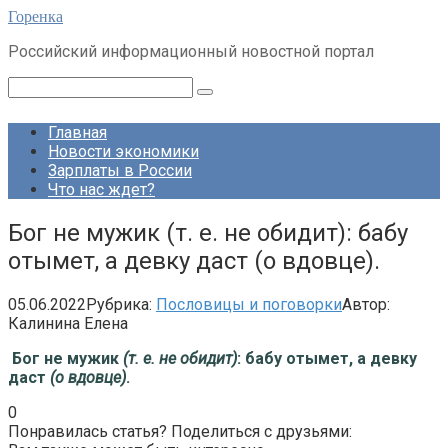
Перейти
Горенка
к
Российский информационный новостной портал
контенту
Поиск:
Главная
Новости экономики
Зарплаты в России
Что нас ждет?
Бог не мужик (т. е. не обидит): бабу
отымет, а девку даст (о вдовце).
05.06.2022
Рубрика:
Пословицы и поговорки
Автор:
Калинина Елена
Бог не мужик
(т. е. не обидит)
: бабу отымет, а девку
даст
(о вдовце)
.
0
Понравилась статья? Поделиться с друзьями: