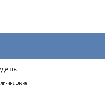
удешь.
алинина Елена