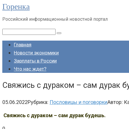
Горенка
Перейти
к
Российский информационный новостной портал
контенту
Поиск:
Главная
Новости экономики
Зарплаты в России
Что нас ждет?
Свяжись с дураком – сам дурак б
05.06.2022
Рубрика:
Пословицы и поговорки
Автор:
К
Свяжись с дураком – сам дурак будешь.
0