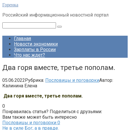
Перейти
Горенка
к
Российский информационный новостной портал
контенту
Поиск:
Главная
Новости экономики
Зарплаты в России
Что нас ждет?
Два горя вместе, третье пополам.
05.06.2022
Рубрика:
Пословицы и поговорки
Автор:
Калинина Елена
Два горя вместе, третье пополам.
0
Понравилась статья? Поделиться с друзьями:
Вам также может быть интересно
Пословицы и поговорки
0
Не в силе Бог, а в правде.