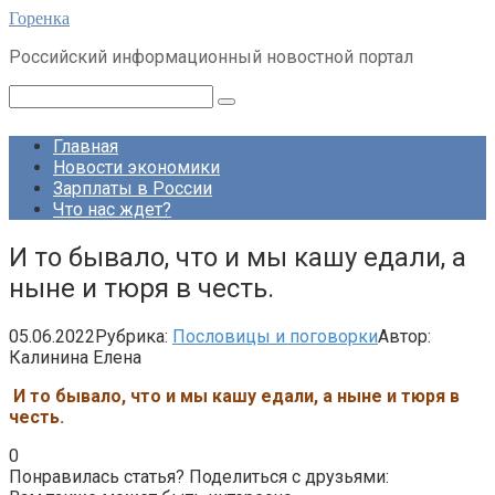
Перейти
Горенка
к
Российский информационный новостной портал
контенту
Поиск:
Главная
Новости экономики
Зарплаты в России
Что нас ждет?
И то бывало, что и мы кашу едали, а
ныне и тюря в честь.
05.06.2022
Рубрика:
Пословицы и поговорки
Автор:
Калинина Елена
И
то бывало, что и мы кашу едали, а ныне и тюря в
честь.
0
Понравилась статья? Поделиться с друзьями: