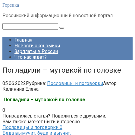
Перейти
Горенка
к
Российский информационный новостной портал
контенту
Поиск:
Главная
Новости экономики
Зарплаты в России
Что нас ждет?
Погладили – мутовкой по головке.
05.06.2022
Рубрика:
Пословицы и поговорки
Автор:
Калинина Елена
Погладили – мутовкой по головке.
0
Понравилась статья? Поделиться с друзьями:
Вам также может быть интересно
Пословицы и поговорки
0
Беда вымучит, беда и выучит.