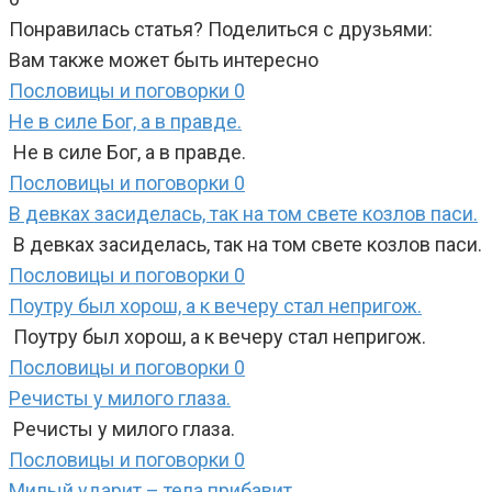
Понравилась статья? Поделиться с друзьями:
Вам также может быть интересно
Пословицы и поговорки
0
Не в силе Бог, а в правде.
Не в силе Бог, а в правде.
Пословицы и поговорки
0
В девках засиделась, так на том свете козлов паси.
В девках засиделась, так на том свете козлов паси.
Пословицы и поговорки
0
Поутру был хорош, а к вечеру стал непригож.
Поутру был хорош, а к вечеру стал непригож.
Пословицы и поговорки
0
Речисты у милого глаза.
Речисты у милого глаза.
Пословицы и поговорки
0
Милый ударит – тела прибавит.