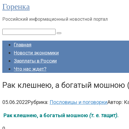
Горенка
Перейти
к
Российский информационный новостной портал
контенту
Поиск:
Главная
Новости экономики
Зарплаты в России
Что нас ждет?
Рак клешнею, а богатый мошною (т
05.06.2022
Рубрика:
Пословицы и поговорки
Автор:
К
Рак клешнею, а богатый мошною
(т. е. тащит)
.
0