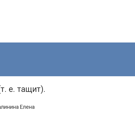
. е. тащит).
алинина Елена