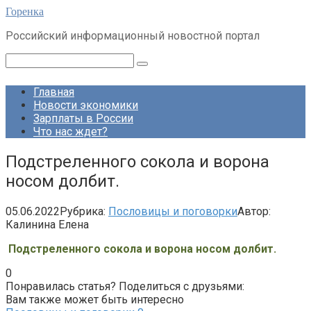
Перейти
Горенка
к
Российский информационный новостной портал
контенту
Поиск:
Главная
Новости экономики
Зарплаты в России
Что нас ждет?
Подстреленного сокола и ворона
носом долбит.
05.06.2022
Рубрика:
Пословицы и поговорки
Автор:
Калинина Елена
Подстреленного сокола и ворона носом долбит.
0
Понравилась статья? Поделиться с друзьями:
Вам также может быть интересно