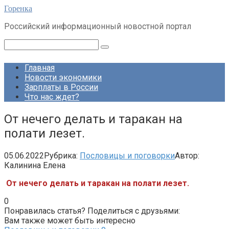
Перейти
Горенка
к
Российский информационный новостной портал
контенту
Поиск:
Главная
Новости экономики
Зарплаты в России
Что нас ждет?
От нечего делать и таракан на
полати лезет.
05.06.2022
Рубрика:
Пословицы и поговорки
Автор:
Калинина Елена
От нечего делать и таракан на полати лезет.
0
Понравилась статья? Поделиться с друзьями:
Вам также может быть интересно