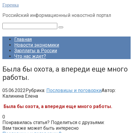
Перейти
Горенка
к
Российский информационный новостной портал
контенту
Поиск:
Главная
Новости экономики
Зарплаты в России
Что нас ждет?
Была бы охота, а впереди еще много
работы.
05.06.2022
Рубрика:
Пословицы и поговорки
Автор:
Калинина Елена
Была бы охота, а впереди еще много работы.
0
Понравилась статья? Поделиться с друзьями:
Вам также может быть интересно