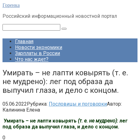
Перейти
Горенка
к
Российский информационный новостной портал
контенту
Поиск:
Главная
Новости экономики
Зарплаты в России
Что нас ждет?
Умирать – не лапти ковырять (т. е.
не мудрено): лег под образа да
выпучил глаза, и дело с концом.
05.06.2022
Рубрика:
Пословицы и поговорки
Автор:
Калинина Елена
Умирать – не лапти ковырять
(т. е. не мудрено)
: лег
под образа да выпучил глаза,
и дело с концом.
0