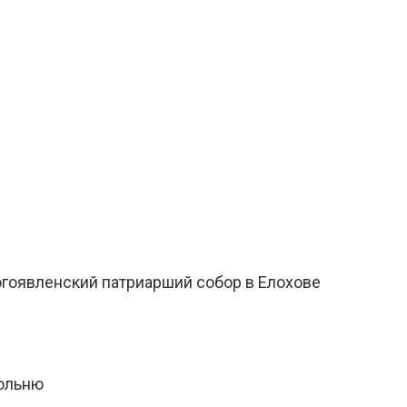
гоявленский патриарший собор в Елохове
кольню