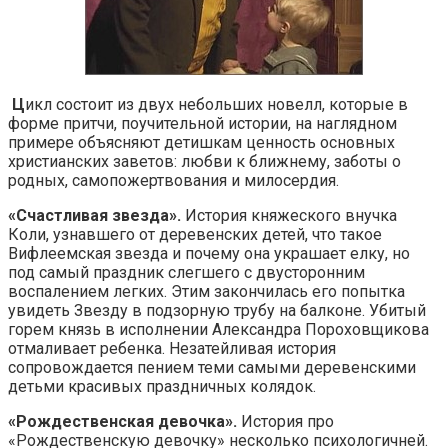
Ц
икл состоит из двух небольших новелл, которые в
форме притчи, поучительной истории, на наглядном
примере объясняют детишкам ценность основных
христианских заветов: любви к ближнему, заботы о
родных, самопожертвования и милосердия.
«Счастливая звезда».
История княжеского внучка
Коли, узнавшего от деревенских детей, что такое
Вифлеемская звезда и почему она украшает елку, но
под самый праздник слегшего с двусторонним
воспалением легких. Этим закончилась его попытка
увидеть Звезду в подзорную трубу на балконе. Убитый
горем князь в исполнении Александра Пороховщикова
отмаливает ребенка. Незатейливая история
сопровождается пением теми самыми деревенскими
детьми красивых праздничных колядок.
«Рождественская девочка».
История про
«Рождественскую девочку» несколько психологичней.