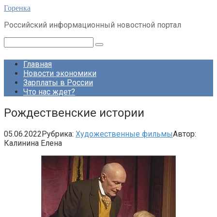
Перейти
Горенка
к
Российский информационный новостной портал
контенту
Поиск:
Главная
Новости экономики
Зарплаты в России
Что нас ждет?
Рождественские истории
05.06.2022
Рубрика:
Художественные фильмы
Автор:
Калинина Елена