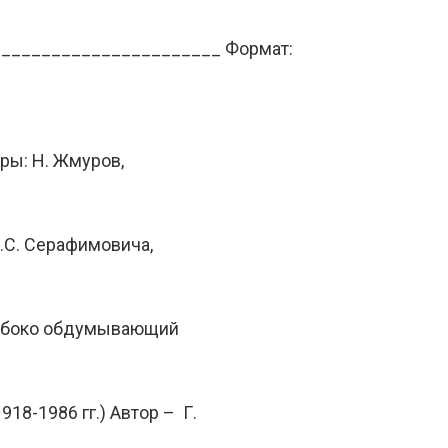
________________________ Формат:
ры: Н. Жмуров,
А.С. Серафимовича,
глубоко обдумывающий
8-1986 гг.) Автор – Г.