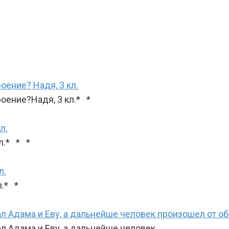
оение? Надя, 3 кл.
троение?Надя, 3 кл.* *
л.
л.* * *
л.
кл.* *
л Адама и Еву, а дальнейше человек произошел от обе
л Адама и Еву, а дальнейше человек