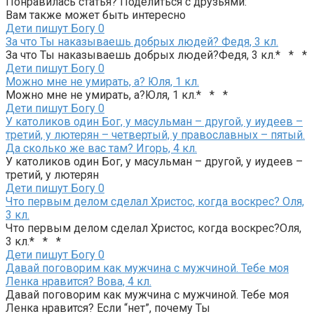
Понравилась статья? Поделиться с друзьями:
Вам также может быть интересно
Дети пишут Богу
0
За что Ты наказываешь добрых людей? Федя, 3 кл.
За что Ты наказываешь добрых людей?Федя, 3 кл.* * *
Дети пишут Богу
0
Можно мне не умирать, а? Юля, 1 кл.
Можно мне не умирать, а?Юля, 1 кл.* * *
Дети пишут Богу
0
У католиков один Бог, у масульман – другой, у иудеев –
третий, у лютерян – четвертый, у православных – пятый.
Да сколько же вас там? Игорь, 4 кл.
У католиков один Бог, у масульман – другой, у иудеев –
третий, у лютерян
Дети пишут Богу
0
Что первым делом сделал Христос, когда воскрес? Оля,
3 кл.
Что первым делом сделал Христос, когда воскрес?Оля,
3 кл.* * *
Дети пишут Богу
0
Давай поговорим как мужчина с мужчиной. Тебе моя
Ленка нравится? Вова, 4 кл.
Давай поговорим как мужчина с мужчиной. Тебе моя
Ленка нравится? Если “нет”, почему Ты