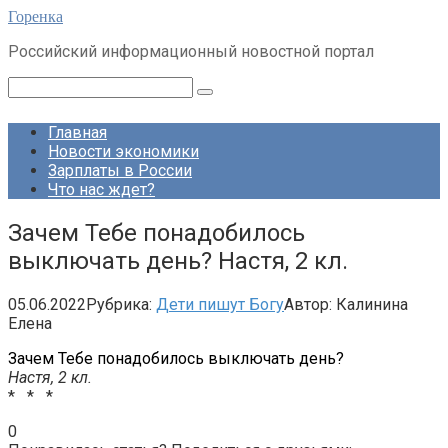
Перейти
Горенка
к
Российский информационный новостной портал
контенту
Поиск:
Главная
Новости экономики
Зарплаты в России
Что нас ждет?
Зачем Тебе понадобилось
выключать день? Настя, 2 кл.
05.06.2022
Рубрика:
Дети пишут Богу
Автор:
Калинина
Елена
Зачем Тебе понадобилось выключать день?
Настя, 2 кл.
* * *
0