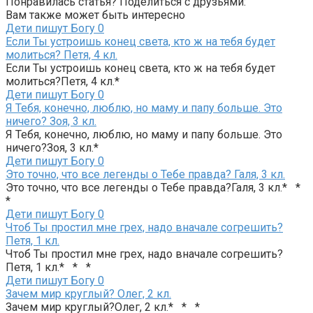
Понравилась статья? Поделиться с друзьями:
Вам также может быть интересно
Дети пишут Богу
0
Если Ты устроишь конец света, кто ж на тебя будет
молиться? Петя, 4 кл.
Если Ты устроишь конец света, кто ж на тебя будет
молиться?Петя, 4 кл.*
Дети пишут Богу
0
Я Тебя, конечно, люблю, но маму и папу больше. Это
ничего? Зоя, 3 кл.
Я Тебя, конечно, люблю, но маму и папу больше. Это
ничего?Зоя, 3 кл.*
Дети пишут Богу
0
Это точно, что все легенды о Тебе правда? Галя, 3 кл.
Это точно, что все легенды о Тебе правда?Галя, 3 кл.* *
*
Дети пишут Богу
0
Чтоб Ты простил мне грех, надо вначале согрешить?
Петя, 1 кл.
Чтоб Ты простил мне грех, надо вначале согрешить?
Петя, 1 кл.* * *
Дети пишут Богу
0
Зачем мир круглый? Олег, 2 кл.
Зачем мир круглый?Олег, 2 кл.* * *