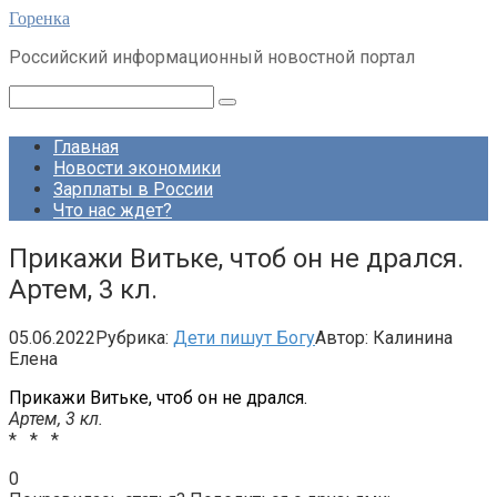
Перейти
Горенка
к
Российский информационный новостной портал
контенту
Поиск:
Главная
Новости экономики
Зарплаты в России
Что нас ждет?
Прикажи Витьке, чтоб он не дрался.
Артем, 3 кл.
05.06.2022
Рубрика:
Дети пишут Богу
Автор:
Калинина
Елена
Прикажи Витьке, чтоб он не дрался.
Артем, 3 кл.
* * *
0