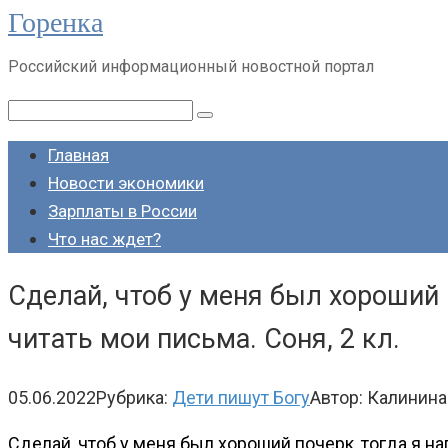
Горенка
Перейти
к
Российский информационный новостной портал
контенту
Поиск:
Главная
Новости экономики
Зарплаты в России
Что нас ждет?
Сделай, чтоб у меня был хороший 
читать мои письма. Соня, 2 кл.
05.06.2022
Рубрика:
Дети пишут Богу
Автор:
Калинина
Сделай, чтоб у меня был хороший почерк, тогда я н